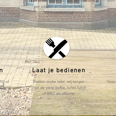
Een presentatie? Wij zorgen voor
Voor
een scherm en beamer (enkel
VGA-aansluiting)
en
Laat je bedienen
ng of
Voeten onder tafel, wij zorgen
Hoeve
de
voor de verse koffie, lichte lunch
of BBQ als afsluiter