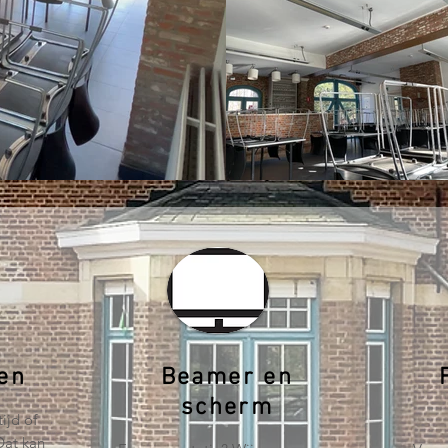
len
Beamer en
scherm
ijd of
Dat kan