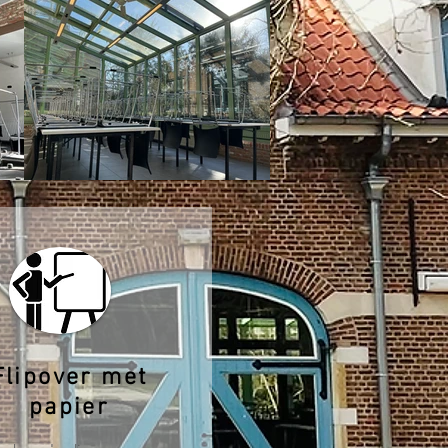
Flipover met
papier