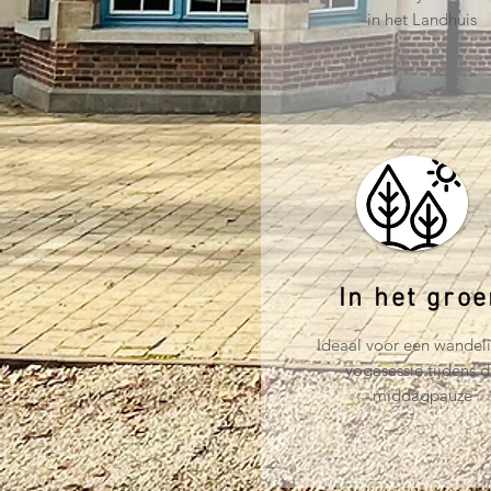
in het Landhuis
In het gro
Ideaal voor een wandeli
yogasessie tijdens 
middagpauze