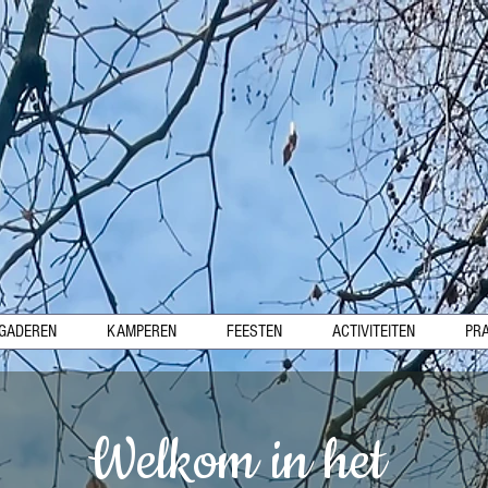
GADEREN
KAMPEREN
FEESTEN
ACTIVITEITEN
PR
Welkom in het