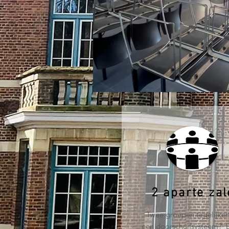
2 aparte za
Twee groepen tegelijkert
een doorschuifsysteem? 