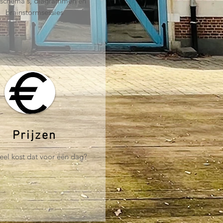
 schema's, diagrammen en
brainstormsessies
Prijzen
el kost dat voor één dag?