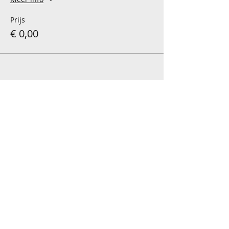
Prijs
€ 0,00
Deel dit evenement
Contact
Rozendaal (zonder
TEL:
015 29 41 30
nummer)
E-MAIL:
B-2860 Sint-Katelijne-
info@roosendael.be
Waver