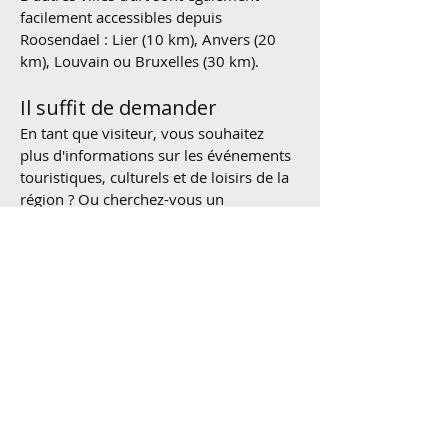
facilement accessibles depuis
Roosendael : Lier (10 km), Anvers (20
km), Louvain ou Bruxelles (30 km).
Il suffit de demander
En tant que visiteur, vous souhaitez
plus d'informations sur les événements
touristiques, culturels et de loisirs de la
région ? Ou cherchez-vous un
restaurant confortable, une belle aire
de jeux, une piscine accessible à pied,
un bon film ? Nous sommes heureux de
vous aider. Vous trouverez également
vos propres publications sur le
domaine et diverses publications
d'informations touristiques sur
Roosendael.