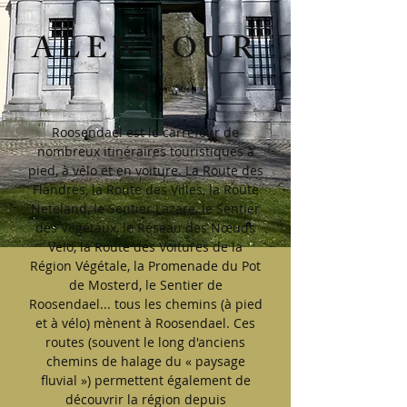
ALENTOUR
S
Roosendael est le carrefour de
nombreux itinéraires touristiques à
pied, à vélo et en voiture. La Route des
Flandres, la Route des Villes, la Route
Neteland, le Sentier Lazare, le Sentier
des Végétaux, le Réseau des Nœuds
Vélo, la Route des Voitures de la
Région Végétale, la Promenade du Pot
de Mosterd, le Sentier de
Roosendael... tous les chemins (à pied
et à vélo) mènent à Roosendael. Ces
routes (souvent le long d'anciens
chemins de halage du « paysage
fluvial ») permettent également de
découvrir la région depuis