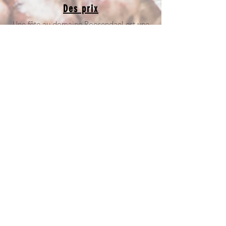
Des prix
Une fête au domaine Roosendael est une
expérience unique dont vous profiterez
longtemps
Demandez votre devis ici
Contacter
Rozendaal (sans numéro)
TÉL :
015 29 41 30
B-2860 Sint-Katelijne-
E-MAIL :
Wavre
info@roosendael.be