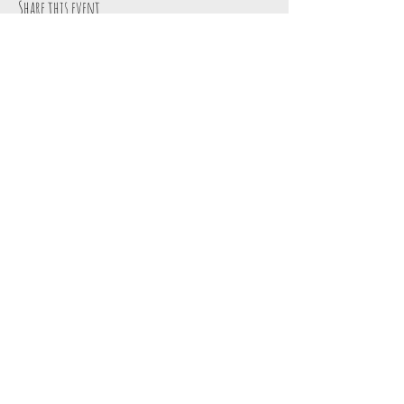
Share this event
Contact
Rozendaal (without
TEL:
015 29 41 30
number)
E-MAIL:
B-2860 Sint-Katelijne-
info@roosendael.be
Wavre
Domain Roosendael is
owned by
Kempens
Landschap vzw
Privacy declaration