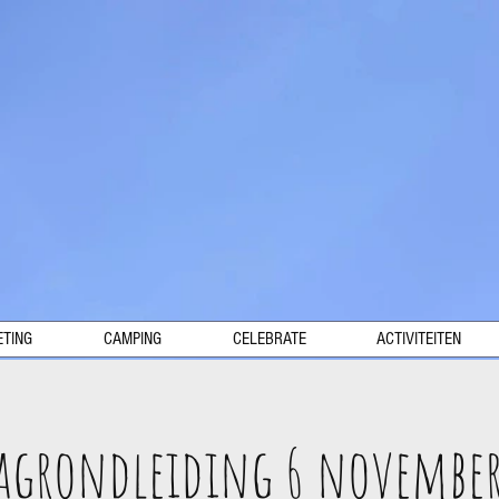
TING
CAMPING
CELEBRATE
ACTIVITEITEN
agrondleiding 6 november