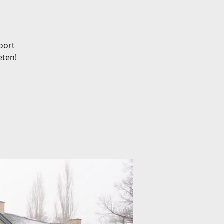
oort
eten!