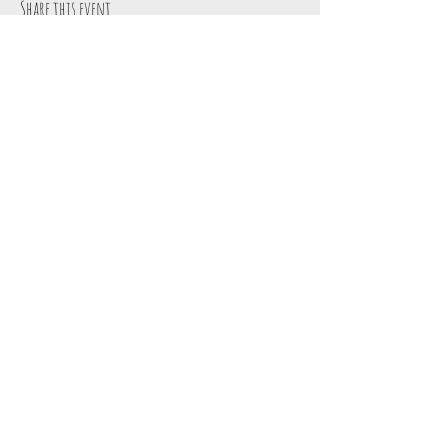
Share this event
Contact
Rozendaal (without
TEL:
015 29 41 30
number)
E-MAIL:
B-2860 Sint-Katelijne-
info@roosendael.be
Wavre
Domain Roosendael is
owned by
Kempens
Landschap vzw
Privacy declaration