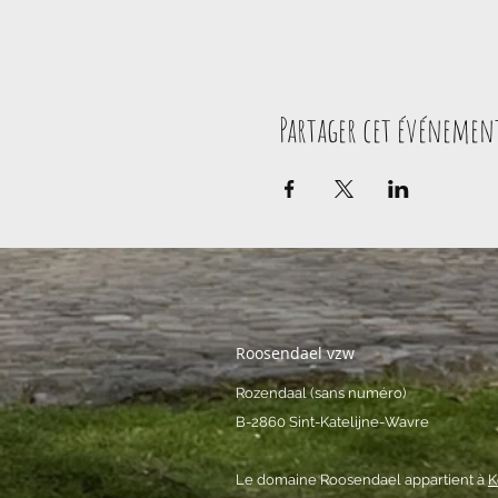
Partager cet événemen
Roosendael vzw
Rozendaal (sans numéro)
B-2860 Sint-Katelijne-Wavre
Le domaine Roosendael appartient à
K