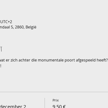
0 UTC+2
ndaal 5, 2860, België
nt
 wat er zich achter die monumentale poort afgespeeld heeft?  
!
Prix
 december 2
9,50 €