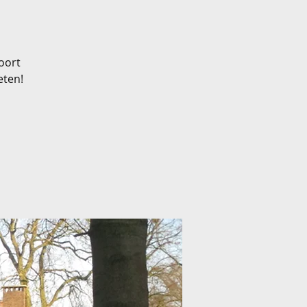
oort
eten!