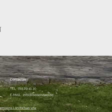
t
Contacter
TÉL : 015 29 41 30
E-MAIL :
info@roosendael.be
empens Landschap vzw