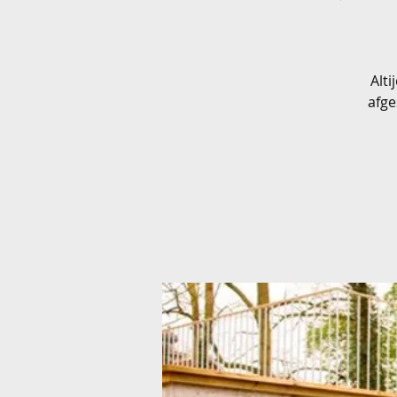
Alt
afge