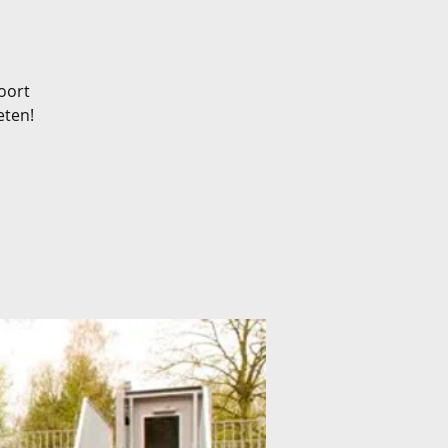
oort
eten!