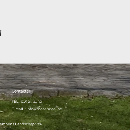
t
Contacter
TÉL : 015 29 41 30
E-MAIL :
info@roosendael.be
empens Landschap vzw