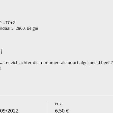
00 UTC+2
ndaal 5, 2860, België
nt
 wat er zich achter die monumentale poort afgespeeld heeft? 
!
Prix
/09/2022
6,50 €