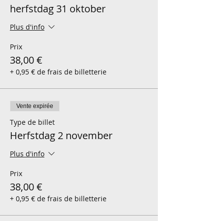
herfstdag 31 oktober
liedjes van Jan de Sleutelman en kijken
samen een film met onze zelfgemaakte
popcorn.
Plus d'info
Wat nemen de kindjes zelf mee?
* speelkleren en schoeisel aangepast aan
Prix
de weersomstandigheden;
38,00 €
* drinkbus;
+ 0,95 € de frais de billetterie
* veel energie en goesting om te spelen
en ravotten
Graag tot dan!
Het enthousiaste Roosendaelteam
Vente expirée
Type de billet
PS: we bezorgen u na het kamp een
Herfstdag 2 november
fiscaal attest dat u kan inbrengen in de
personenbelasting
Plus d'info
Prix
38,00 €
+ 0,95 € de frais de billetterie