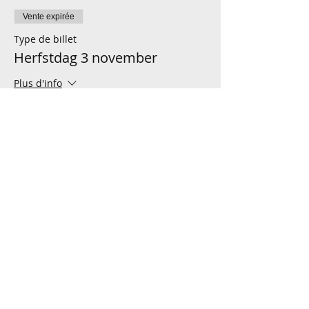
Vente expirée
Type de billet
Herfstdag 3 november
Plus d'info
Prix
38,00 €
+ 0,95 € de frais de billetterie
Partager cet événement